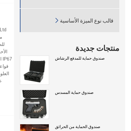

قالب نوع الميزة الأساسية
مج
للض
منتجات جديدة
صندوق حماية للمدفع الرشاش
67
قواعد
العلو
عم
صندوق حماية المسدس
صندوق الحماية من الحرائق