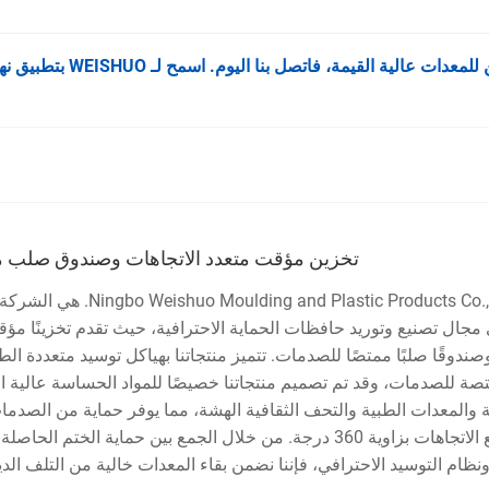
 بنا اليوم. اسمح لـ WEISHUO بتطبيق نهجنا الوقائي القائم على الهندسة لتقديم حلول موثوقة يمكنك الوثوق بها.
تخزين مؤقت متعدد الاتجاهات وصندوق صلب 
ding and Plastic Products Co., Ltd
مجال تصنيع وتوريد حافظات الحماية الاحترافية، حيث تقدم تخزينًا مؤقتً
صندوقًا صلبًا ممتصًا للصدمات. تتميز منتجاتنا بهياكل توسيد متعددة ال
صة للصدمات، وقد تم تصميم منتجاتنا خصيصًا للمواد الحساسة عالية ال
ة والمعدات الطبية والتحف الثقافية الهشة، مما يوفر حماية من الصدما
نظام التوسيد الاحترافي، فإننا نضمن بقاء المعدات خالية من التلف الدين