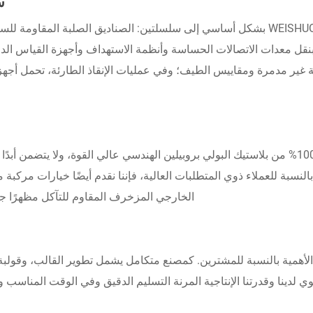
س
في الوقت الحالي، تنقسم الصناديق الصلبة المضادة للصدمات من WEISHUO بشكل أساسي إلى سلس
قل معدات الاتصالات الحساسة وأنظمة الاستهداف وأجهزة القياس الد
ة غير مدمرة ومقاييس الطيف؛ وفي عمليات الإنقاذ الطارئة، تحمل أجهز
في اختيار المواد، WEISHUO لا تدخر أي جهد. نحن نصر على استخدام 100% من بلاستيك البولي بروبيلين ال
حرارة من -20 درجة مئوية إلى 80 درجة مئوية. بالنسبة للعملاء ذوي المتطلبات العالية، فإننا نق
الخارجي المزخرف المقاوم للتآكل مظهرًا جما
وي لدينا وقدرتنا الإنتاجية المرنة التسليم الدقيق وفي الوقت المناس