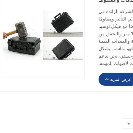
Ningbo Weishuo Moul.، باعتبارها الشركة الرائدة في
 التأثير ومقاومًا
ا مع هيكل توسيد
متعدد الطبقات، وتخضع لاختبارات سقوط صارمة متعددة الزوايا بطول 1.5 متر والتحقق من
ة والمعدات القيمة
ماء والغبار، فهو مناسب بشكل
للوجستي. نحن ندعم
ت لأصولك المهمة.
عرض المزيد >>
«