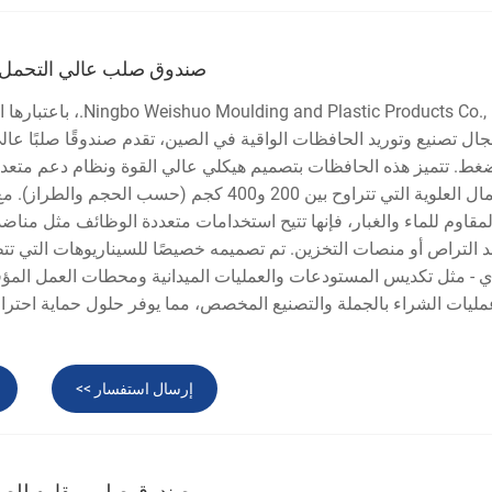
صندوق صلب عالي التحمل 
ding and Plastic Products Co., Ltd
ال تصنيع وتوريد الحافظات الواقية في الصين، تقدم صندوقًا صلبًا عالي
غط. تتميز هذه الحافظات بتصميم هيكلي عالي القوة ونظام دعم متعدد
الأحمال العلوية التي تتراوح بين 200 و400 كجم (حسب الحج
IP المقاوم للماء والغبار، فإنها تتيح استخدامات متعددة الوظائف مثل مناض
 التراص أو منصات التخزين. تم تصميمه خصيصًا للسيناريوهات التي ت
ي - مثل تكديس المستودعات والعمليات الميدانية ومحطات العمل المؤ
ليات الشراء بالجملة والتصنيع المخصص، مما يوفر حلول حماية احتراف
إرسال استفسار >>
صندوق صلب مقاوم للص