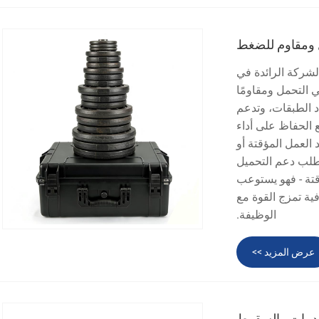
ومقاوم للضغط
Ningbo Weishuo Moul.، باعتبارها الشركة الرائدة في
 التحمل ومقاومًا
 الطبقات، وتدعم
م والطراز). مع الحفاظ على أداء
د العمل المؤقتة أو
تطلب دعم التحميل
قتة - فهو يستوعب
ية تمزج القوة مع
الوظيفة.
عرض المزيد >>
دمات والسقوط