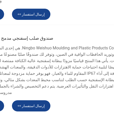
وا
إرسال استفسار >>
صندوق صلب إسفنجي مدمج م
lding and Plastic Products Co., Ltd
توريد الحافظات الواقية في الصين، وتوفر لك صندوقًا صلبًا مصنوعًا من
. يأتي هذا المنتج قياسيًا مزودًا ببطانة إسفنجية عالية الكثافة ممتص
ًا لتلبية احتياجات حماية الاهتزازات للأدوات الدقيقة، والمعدات الهشة،
بالإضافة إلى أداء IP67 المقاوم للماء والغبار، فهو يوفر حماية مزدوجة
بطانة الإسفنجية حسب الطلب لتناسب محيط المعدات بشكل مثالي، و
اهتزازات النقل والتأثيرات العرضية. يتم دعم التخصيص والشراء بالجملة
مدروسة 
إرسال استفسار >>