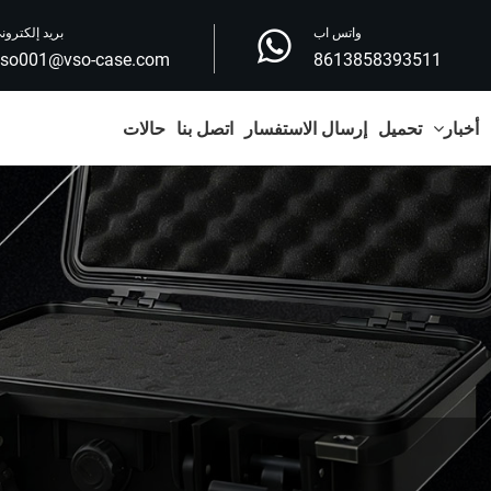
واتس اب
بريد إلكترون
vso001@vso-case.com
8613858393511
أخبار
تحميل
إرسال الاستفسار
اتصل بنا
حالات