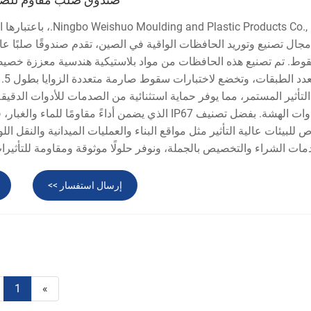
ding and Plastic Products Co., Ltd
جال تصنيع وتوريد الحافظات الواقية في الصين، تقدم صندوقًا صلبًا عالي
وط. تم تصنيع هذه الحافظات من مواد بلاستيكية هندسية معززة خصيصً
التأثير المستمر، مما يوفر حماية استثنائية من الصدمات للأدوات الدقيق
والأدوات الهشة. بفضل تصنيف IP67 الذي يضمن أداءً مقاومًا لل
 للبيئات عالية التأثير مثل مواقع البناء والعمليات الميدانية والنقل ا
ات الشراء والتخصيص بالجملة، ونوفر حلولًا موثوقة ومقاومة للتأثيرا
إرسال استفسار >>
1
»