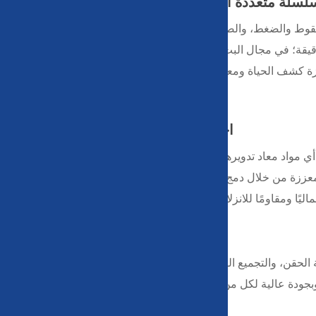
لسلة متعددة الاستخدامات للقطاعات المهنية المتنوعة
لتين: الصناديق الصلبة المقاومة للسقوط والضغط، والصناديق الصلبة العازلة المقاومة للصدمات، مما يوفر
قيقة؛ في مجال البث، يقومون بحماية الكاميرات والعدسات والشاشات
ة كشف الحياة ومعدات الاتصال، وتبقى غير قابلة للتدمير وسط الركام
والحطام.
اختيار المواد المتميزة والتميز في التصنيع
هندسي عالي القوة، ولا يتضمن أبدًا أي مواد معاد تدويرها. تتميز هذه المادة بمقاومة رائعة للصدمات وتحمل
دم أيضًا خيارات مركبة معززة من خلال دمج الألياف الزجاجية أو معدلات التأثير. لا يوفر السطح
ليًا ومقاومًا للانزلاق فحسب، بل يقاوم أيضًا الخدوش والتآكل اليومي.
تصنيع متكامل وإمدادات موثوقة
نحن ندرك أن فعالية التكلفة واستقرار العرض لهما نفس القدر من الأهمية بالنسبة للمشترين. كمصنع متكامل يشمل تطوير القالب، وقولبة الحقن، والتجميع النهائي، فإن WEISHUO تقدم خدمات شاملة بدءًا من
ب وبجودة عالية لكل من الطلبات المخصصة الصغيرة والمشتريات بالجملة
واسعة النطاق.