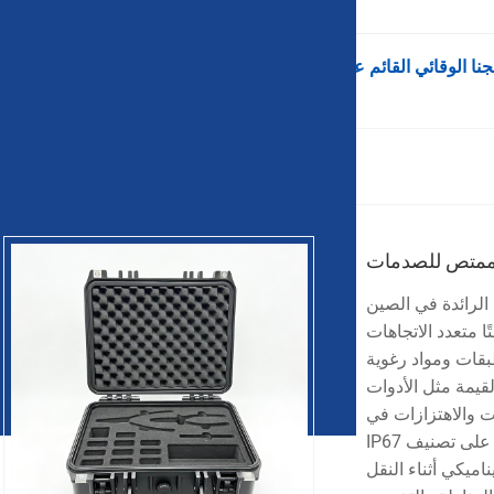
View as
ممتص للصدمات
Ningbo Weishuo Moul. هي الشركة الرائدة في الصين
ا متعدد الاتجاهات
طبقات ومواد رغوية
قيمة مثل الأدوات
ت والاهتزازات في
جميع الاتجاهات بزاوية 360 درجة. من خلال الجمع بين حماية الختم الحاصلة على تصنيف IP67
اميكي أثناء النقل