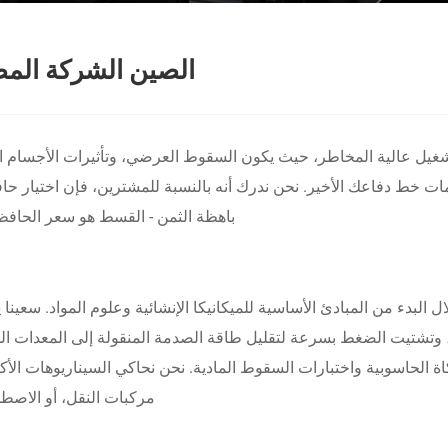
الصين الشركة المص
يل عالية المخاطر، حيث يكون السقوط العرضي، وتأثيرات الأجسام الثقي
ت خط دفاعك الأخير. نحن ندرك أنه بالنسبة للمشترين، فإن اختيار 
باهظة الثمن - القسط هو سعر الحافظة،
اد" من خلال البدء من المبادئ الأساسية للميكانيكا الإنشائية وعلوم المواد.
وتشتيت الضغط بسرعة لتقليل طاقة الصدمة المنقولة إلى المعدات الد
 من عمليات المحاكاة الحاسوبية واختبارات السقوط المادية. نحن نحاكي السيناريوه
مركبات النقل، أو الاصطد