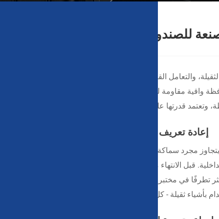
نعة للصندوق الصلب المتين المضاد للتأثير
لة، والتعامل القاسي أمرًا شائعًا،
Ningbo Weishuo Moulding and
حافظة واقية مقاومة للصدمات يشبه بشكل أساسي شراء تأمين للمعدات
 وتعتمد قدرتها على الدفع على أدائها الوقائي خلال اللحظات الحرجة.
إعادة تعريف مكافحة التأثير من خلال العلوم الإنشائية
 سعينا يتجاوز مجرد سماكة الجدران. من خلال الهندسة الهيكلية الدقيقة، نمكن
اخلية. قبل الانتهاء من وضع اللمسات النهائية، يخضع كل صندوق صلب
ات الأكثر تطرفًا في مختبراتنا - السقوط الحر من ارتفاع مترين، أو الانزلاق من
ام بأشياء ثقيلة - كل ذلك لضمان بقاء معداتك آمنة في العالم الحقيقي.