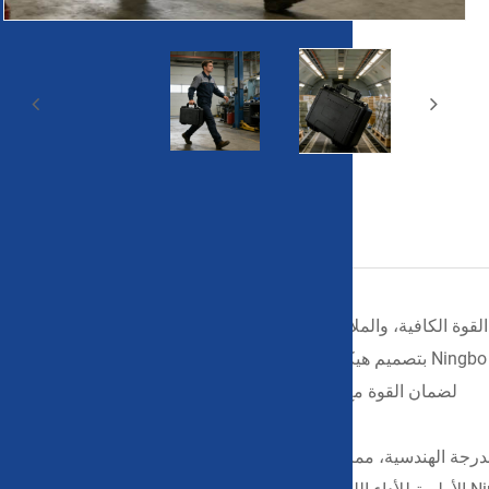
وصف المنتج
القوة الكافية، والملاءمة للاستخدام المتكرر، والحماية الفعالة للمعدات
أثناء النقل. لتلبية احتياجات المشتريات الأساسية هذه، قامت شركة Ningbo Weishuo بتصميم هيكل صناديق نقل المعدات البلاستيكية بشكل منهجي
لضمان القوة مع تحقيق التوازن بين التطبيق العملي وكفاءة النقل.
ه الحافظات من خلال القولبة بالحقن باستخدام بلاستيك PP من الدرجة الهندسية، مما يوفر مقاومة ممتازة للصدمات ومتانة، مما يجعلها