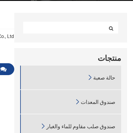
منتجات
إ

حالة صعبة

صندوق المعدات

صندوق صلب مقاوم للماء والغبار