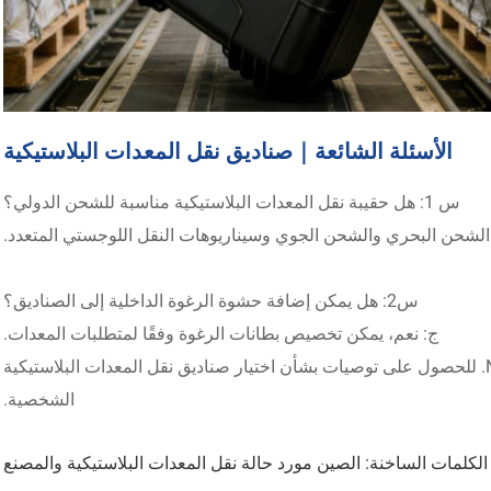
الأسئلة الشائعة｜صناديق نقل المعدات البلاستيكية
س 1: هل حقيبة نقل المعدات البلاستيكية مناسبة للشحن الدولي؟
 الشحن البحري والشحن الجوي وسيناريوهات النقل اللوجستي المتعدد.
س2: هل يمكن إضافة حشوة الرغوة الداخلية إلى الصناديق؟
ج: نعم، يمكن تخصيص بطانات الرغوة وفقًا لمتطلبات المعدات.
اتصل بشركة Ningbo Weishuo Moulding and Plastic Products Co., Ltd. للحصول على توصيات بشأن اختيار صناديق نقل المعدات البلاستيكية
الشخصية.
الكلمات الساخنة: الصين مورد حالة نقل المعدات البلاستيكية والمصنع