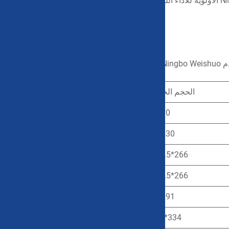
مناسبة للنقل الجوي والبحري والبري. كشركة مصنعة، تعطي Ningbo Weishuo الأولوية للأداء اللوجستي في العالم الحقيقي على مجرد المواصفات
المعملية.
مواصفات المنتج وأبعاده
ت البلاستيكية بالأحجام التالية:
الحجم الخارجي (مم)
الحجم الداخلي (مم)
190*125*78
210*171*90
210*145*92
230*191*104
243*185*116
266*240.5*129.5
243*185*161
266*240.5*174.5
268*160*95
291*216*108
307*234*137
334*293.5*151