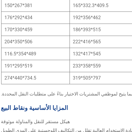
381*267*150
409.5*332.3*165
434*292*176
462*356*192
459*330*170
515*393*186
506*350*204
565*416*222
489*354*116.5
545*417*132
519*295*191
559*358*233
734.5*440*274
797*505*319
ما يتيح لموظفي المشتريات الاختيار بناءً على متطلبات النقل المحددة.
المزايا الأساسية ونقاط البيع
هيكل مستقر للنقل والمناولة موثوقة
ادة الاستخدام العالية تقلل من التكاليف اللوجستية على المدى الطويل