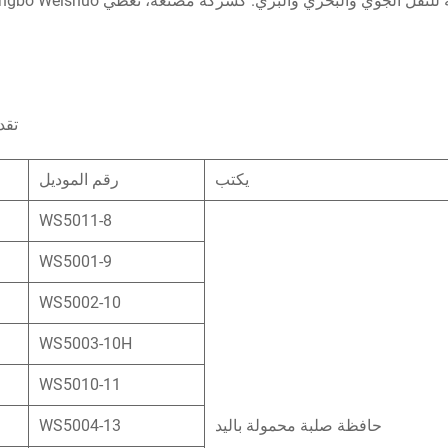
تقدم Ningbo Weishuo حاويات نقل المعدا
يكتب
رقم الموديل
WS5011-8
WS5001-9
WS5002-10
WS5003-10H
WS5010-11
حافظة صلبة محمولة باليد
WS5004-13