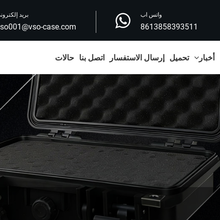
واتس اب
بريد إلكترون
vso001@vso-case.com
8613858393511
أخبار
تحميل
إرسال الاستفسار
اتصل بنا
حالات